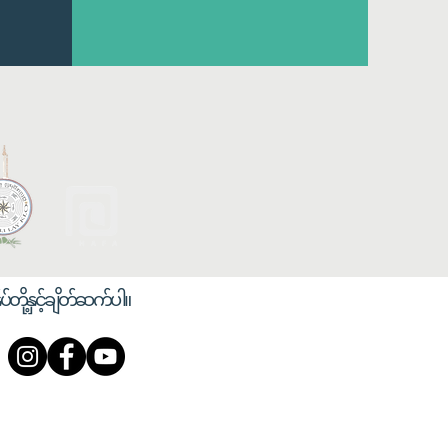
ုပ်တို့နှင့်ချိတ်ဆက်ပါ။