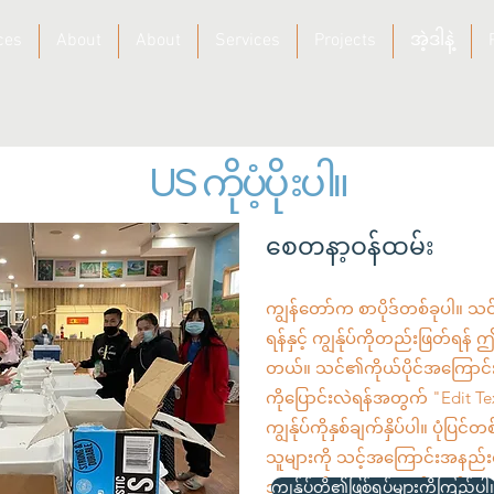
ces
About
About
Services
Projects
အဲ့ဒါနဲ့
US ကိုပံ့ပိုးပါ။
စေတနာ့ဝန်ထမ်း
ကျွန်တော်က စာပိုဒ်တစ်ခုပါ။ သင
ရန်နှင့် ကျွန်ုပ်ကိုတည်းဖြတ်ရန် 
တယ်။ သင်၏ကိုယ်ပိုင်အကြောင်းအ
ကိုပြောင်းလဲရန်အတွက် "Edit Text
ကျွန်ုပ်ကိုနှစ်ချက်နှိပ်ပါ။ ပုံပြင်
သူများကို သင့်အကြောင်းအနည်း
အကောင်းဆုံးနေရာတစ်ခုဖြစ်သည
ကျွန်ုပ်တို့၏ဖြစ်ရပ်များကိုကြည့်ပါ