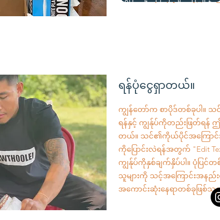
ရန်ပုံငွေရှာတယ်။
ကျွန်တော်က စာပိုဒ်တစ်ခုပါ။ သင
ရန်နှင့် ကျွန်ုပ်ကိုတည်းဖြတ်ရန် 
တယ်။ သင်၏ကိုယ်ပိုင်အကြောင်းအ
ကိုပြောင်းလဲရန်အတွက် "Edit Text
ကျွန်ုပ်ကိုနှစ်ချက်နှိပ်ပါ။ ပုံပြင်
သူများကို သင့်အကြောင်းအနည်း
အကောင်းဆုံးနေရာတစ်ခုဖြစ်သည