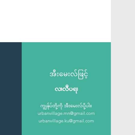
အီးမေးလ်ဖြင့်
vXvDy&X
ကျွန်ုပ်တို့ကို အီးမေးလ်ပို့ပါ။
urbanvillage.mn@gmail.com
urbanvillage.ku@gmail.com