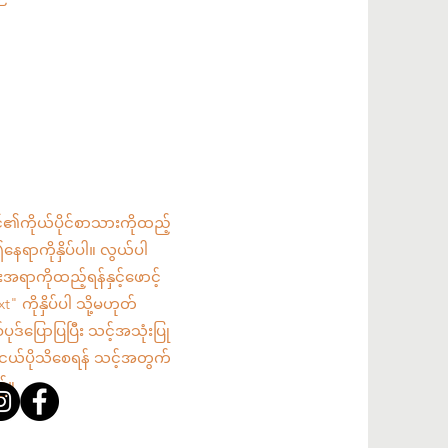
်၏ကိုယ်ပိုင်စာသားကိုထည့်
ဤနေရာကိုနှိပ်ပါ။ လွယ်ပါ
ရာကိုထည့်ရန်နှင့်ဖောင့်
" ကိုနှိပ်ပါ သို့မဟုတ်
တစ်ပုဒ်ပြောပြပြီး သင့်အသုံးပြု
ငယ်ပိုသိစေရန် သင့်အတွက်
်။