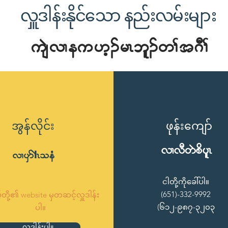
လှူဒါန်းနိုင်သော နည်းလမ်းများ
usJvXeu[h.rRbl.w>t*D>
အွန်လိုင်း
ဖုန်းကျော်
vXvDwJpdylR
vXySm၊JRoeH
ငါတို့ကိုခေါ်ပါ။
(651)-332-9992
ုပ်တို့၏ website မှတဆင့်လှူဒါန်း
(၆၁၂-၉၈၇-၃၂၀၃
ပါ။
လှူဒါန်းပါ။