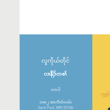
လူကိုယ်တိုင်
vXeD.up>
လာပါ
ကျွန်
၁၀၈၂ အာကိတ်လမ်း
Saint Paul, MN 55106