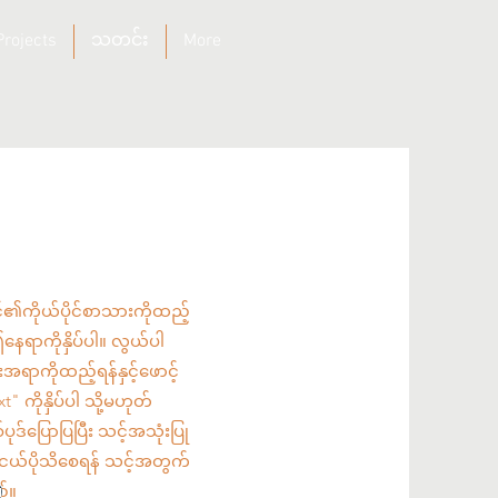
Projects
သတင်း
More
်၏ကိုယ်ပိုင်စာသားကိုထည့်
ဤနေရာကိုနှိပ်ပါ။ လွယ်ပါ
ရာကိုထည့်ရန်နှင့်ဖောင့်
" ကိုနှိပ်ပါ သို့မဟုတ်
တစ်ပုဒ်ပြောပြပြီး သင့်အသုံးပြု
ငယ်ပိုသိစေရန် သင့်အတွက်
်။
။