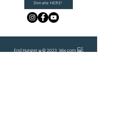
Donate HERE!
End Hunger မှ © 2023
Wix.com
ဖြင့်
ဂုဏ်ယူစွာ ဖန်တီးထားသည်။
Sign up to get Village
updates!
First name
Last name