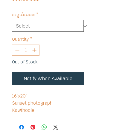
အရွယ်အစား
*
Quantity
*
Out of Stock
Notify When Available
16"x20"
Sunset photograph
Kawthoolei