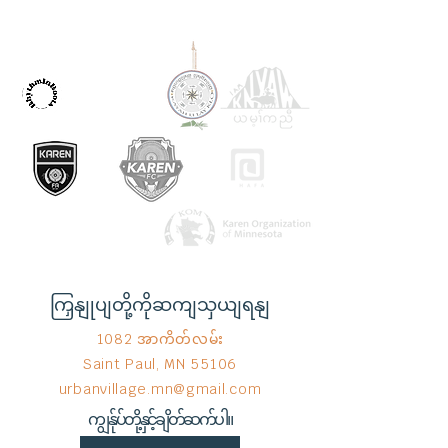
OUR PARTNERS
ကြှနျုပျတို့ကိုဆကျသှယျရနျ
1082 အာကိတ်လမ်း
Saint Paul, MN 55106
urbanvillage.mn@gmail.com
ကျွန်ုပ်တို့နှင့်ချိတ်ဆက်ပါ။