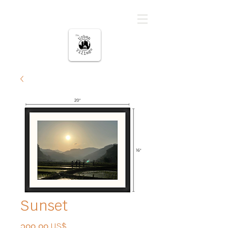
မြို့ပြကျေးရွာ
Sunset
Price
၁၀၀.၀၀ US$