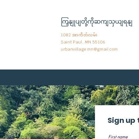
ကြှနျုပျတို့ကိုဆကျသှယျရနျ
1082 အာကိတ်လမ်း
Saint Paul, MN 55106
urbanvillage.mn@gmail.com
Sign up 
First name