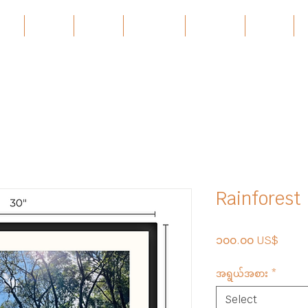
ces
About
About
Services
Projects
အဲ့ဒါနဲ့
Rainforest
Price
၁၀၀.၀၀ US$
အရွယ်အစား
*
Select