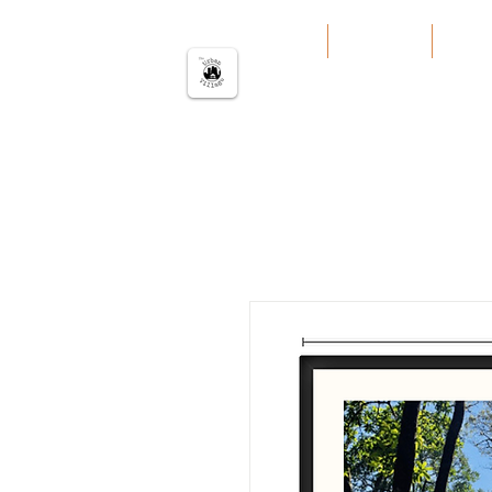
မြို့ပြကျေးရွာ
အိမ်
Our Work
Servi