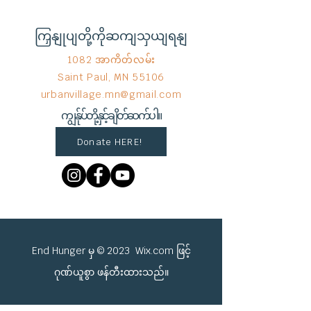
ကြှနျုပျတို့ကိုဆကျသှယျရနျ
1082 အာကိတ်လမ်း
Saint Paul, MN 55106
urbanvillage.mn@gmail.com
ကျွန်ုပ်တို့နှင့်ချိတ်ဆက်ပါ။
Donate HERE!
End Hunger မှ © 2023
Wix.com
ဖြင့်
ဂုဏ်ယူစွာ ဖန်တီးထားသည်။