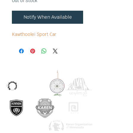
Out of Stock
Notify When Available
Kawthoolei Sport Car
OUR PARTNERS