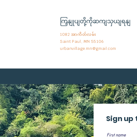
ကြှနျုပျတို့ကိုဆကျသှယျရနျ
1082 အာကိတ်လမ်း
Saint Paul, MN 55106
urbanvillage.mn@gmail.com
Sign up 
First name