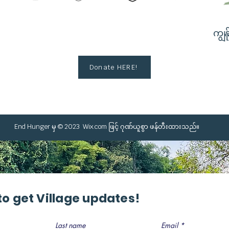
ကျွန်
Donate HERE!
End Hunger မှ © 2023
Wix.com
ဖြင့် ဂုဏ်ယူစွာ ဖန်တီးထားသည်။
to get Village updates!
Last name
Email