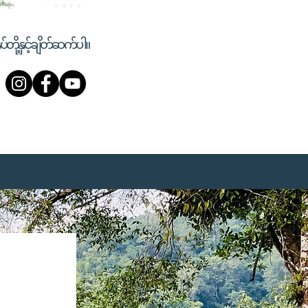
ုပ်တို့နှင့်ချိတ်ဆက်ပါ။