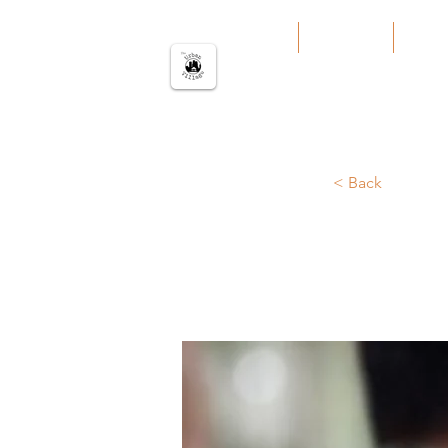
မြို့ပြကျေးရွာ
အိမ်
Our Work
Servi
< Back
KNL