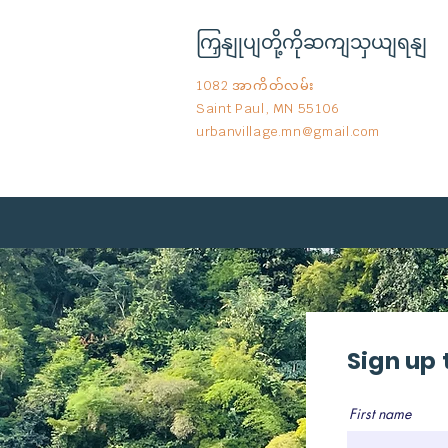
ကြှနျုပျတို့ကိုဆကျသှယျရနျ
1082 အာကိတ်လမ်း
Saint Paul, MN 55106
urbanvillage.mn@gmail.com
Sign up 
First name