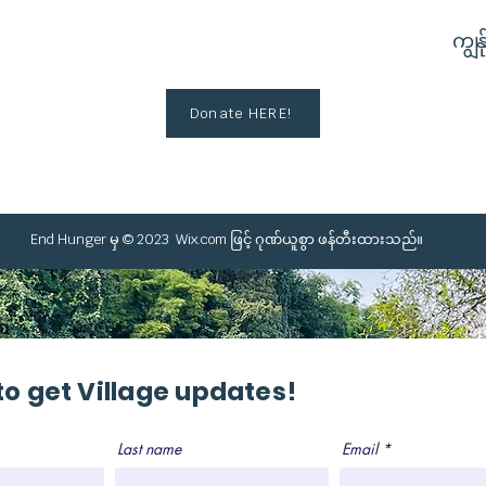
ကျွန်
Donate HERE!
End Hunger မှ © 2023
Wix.com
ဖြင့် ဂုဏ်ယူစွာ ဖန်တီးထားသည်။
to get Village updates!
Last name
Email