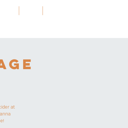
Projects
သတင်း
More
age
ider at
sanna
e!