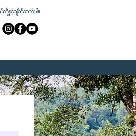
ုပ်တို့နှင့်ချိတ်ဆက်ပါ။