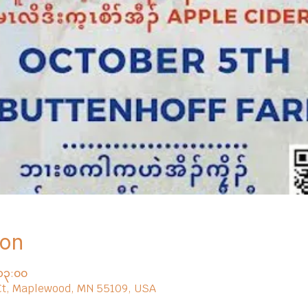
ion
၁၃:၀၀
Ct, Maplewood, MN 55109, USA