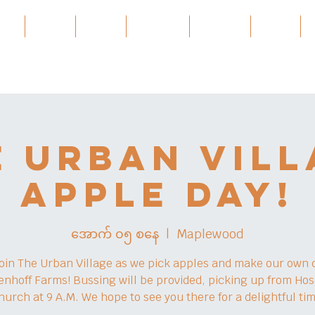
ces
About
About
Services
Projects
အဲ့ဒါနဲ့
e Urban Vill
Apple Day!
အောက် ၀၅ စနေ
  |  
Maplewood
oin The Urban Village as we pick apples and make our own c
enhoff Farms! Bussing will be provided, picking up from Ho
hurch at 9 A.M. We hope to see you there for a delightful tim