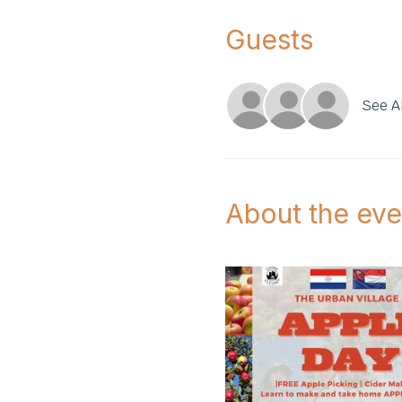
Guests
See Al
About the eve