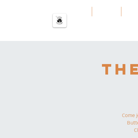
မြို့ပြကျေးရွာ
အိမ်
Our Work
Servi
Th
Come j
Butt
C