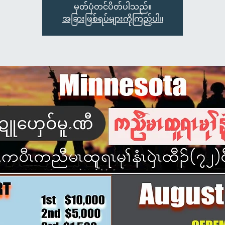
မှတ်ပုံတင်ပိတ်ပါသည်။
အခြားဖြစ်ရပ်များကိုကြည့်ပါ။