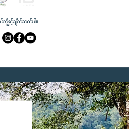
ုပ်တို့နှင့်ချိတ်ဆက်ပါ။