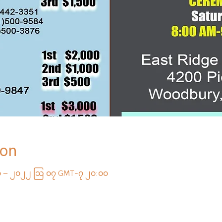
ion
 – ၂၀၂၂ ဩ ၀၇ GMT-၇ ၂၀:၀၀