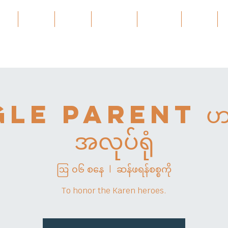
ces
About
About
Services
Projects
အဲ့ဒါနဲ့
le Parent ဟင်
အလုပ်ရုံ
ဩ ၀၆ စနေ
  |  
ဆန်ဖရန်စစ္စကို
To honor the Karen heroes.