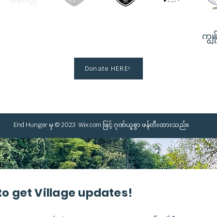
ကျွန်
Donate HERE!
End Hunger မှ © 2023
Wix.com
ဖြင့် ဂုဏ်ယူစွာ ဖန်တီးထားသည်။
to get Village updates!