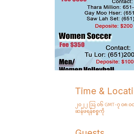
Time & Locat
၂၀၂၂ ဩ ၀၆ GMT-၇ ၀၈:၀၀
ဆန်ဖရန်စစ္စကို
Guests