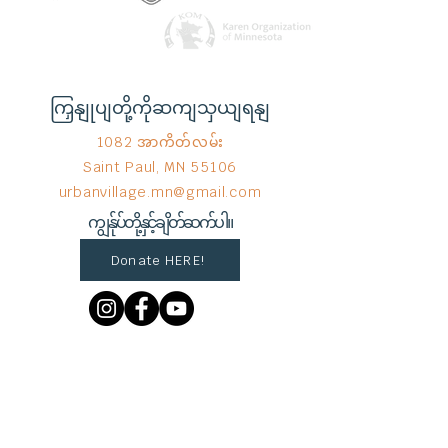
ကြှနျုပျတို့ကိုဆကျသှယျရနျ
1082 အာကိတ်လမ်း
Saint Paul, MN 55106
urbanvillage.mn@gmail.com
ကျွန်ုပ်တို့နှင့်ချိတ်ဆက်ပါ။
Donate HERE!
End Hunger မှ © 2023
Wix.com
ဖြင့်