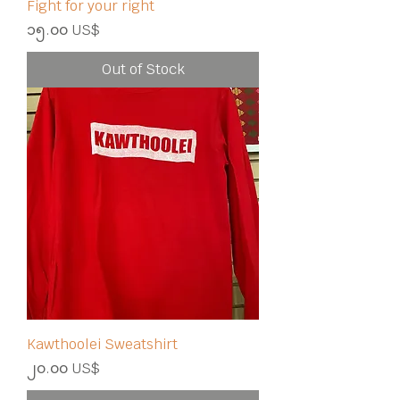
Fight for your right
Price
၁၅.၀၀ US$
Out of Stock
Kawthoolei Sweatshirt
Price
၂၀.၀၀ US$