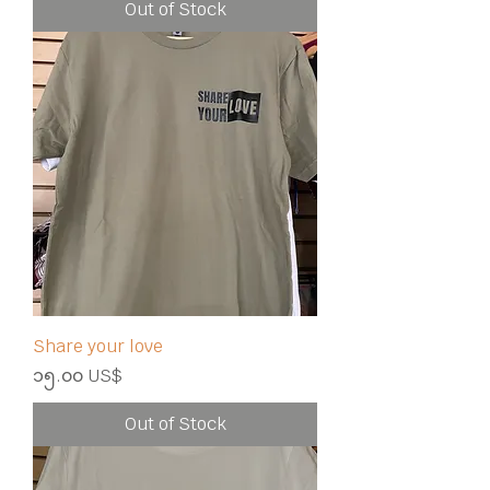
Out of Stock
Share your love
Price
၁၅.၀၀ US$
Out of Stock