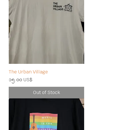
The Urban Village
Price
၁၅.၀၀ US$
Out of Stock