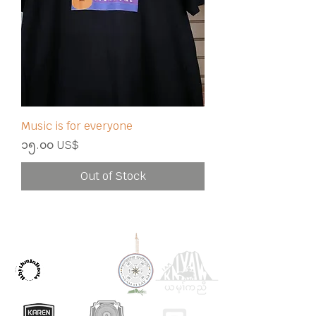
Music is for everyone
Price
၁၅.၀၀ US$
Out of Stock
OUR PARTNERS