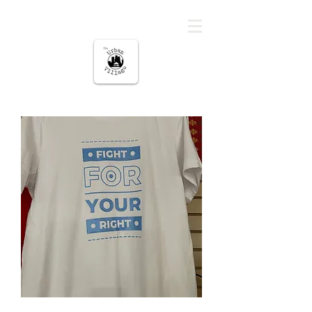
မြို့ပြကျေးရွာ