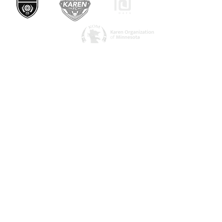
ကြှနျုပျတို့ကိုဆကျသှယျရနျ
1082 အာကိတ်လမ်း
Saint Paul, MN 55106
urbanvillage.mn@gmail.com
ကျွန်ုပ်တို့နှင့်ချိတ်ဆက်ပါ။
Donate HERE!